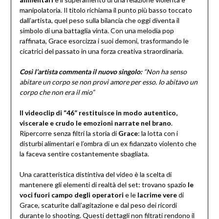
manipolatoria. Il titolo richiama il punto più basso toccato
dall’artista, quel peso sulla bilancia che oggi diventa il
simbolo di una battaglia vinta. Con una melodia pop
raffinata, Grace esorcizza i suoi demoni, trasformando le
cicatrici del passato in una forza creativa straordinaria.
Così l’artista commenta il nuovo singolo:
“
Non ha senso
abitare un corpo se non provi amore per esso. Io abitavo un
corpo che non era il mio”
Il videoclip di “46” restituisce in modo autentico,
viscerale e crudo le emozioni narrate nel brano
.
Ripercorre senza filtri la storia di
Grace
: la lotta con i
disturbi alimentari e l’ombra di un ex fidanzato violento che
la faceva sentire costantemente sbagliata.
Una caratteristica distintiva del video è la scelta di
mantenere gli elementi di realtà del set: trovano spazio
le
voci fuori campo degli operatori
e le
lacrime vere
di
Grace, scaturite dall’agitazione e dal peso dei ricordi
durante lo shooting. Questi dettagli non filtrati rendono il