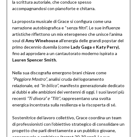
la scrittura autoriale, che conduce spesso
accompagnandosi con pianoforte e chitarra.
La proposta musicale di Grace si configura come una
narrazione autobiografica e “senza filtri”. Le sue influenze
artistiche riflettono un mix eterogeneo che unisce l’anima
soul di
Amy Winehouse
all’energia delle grandi popstar del
primo decennio duemila (come
Lady Gaga
e
Katy Perry
),
fino ad approdare a un cantautorato moderno ispirato a
Lauren Spencer Smith.
Nella sua discografia emergono brani chiave come
“Peggiore Mostro”
, analisi cruda del logoramento
relazionale, ed
“In bilico”
, manifesto generazionale dedicato
ai dubbi e alle ambizioni dei ventenni di oggi. I suoi lavori più
recenti
“Ti divora” e “Tilt”
, rappresentano una svolta
energica incentrata sulla resilienza e la riscoperta di sé.
Sostenitrice del lavoro collettivo, Grace coordina un team
di professionisti con l’obiettivo strategico di consolidare un
progetto che parli direttamente a un pubblico giovane,
consapevole e ambizioso (target 20-30 anni). La sua