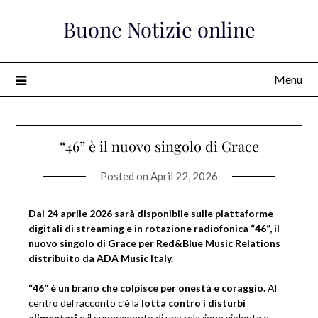
Skip
Buone Notizie online
to
content
Menu
“46” è il nuovo singolo di Grace
Posted on
April 22, 2026
Dal 24 aprile 2026 sarà disponibile sulle piattaforme
digitali di streaming e in rotazione radiofonica “46”, il
nuovo singolo di Grace per Red&Blue Music Relations
distribuito da ADA Music Italy.
“46” è un brano che colpisce per onestà e coraggio.
Al
centro del racconto c’è la
lotta contro i disturbi
alimentari
e il superamento di una relazione violenta e