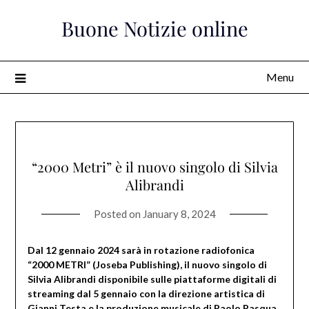
Skip
Buone Notizie online
to
content
Menu
“2000 Metri” è il nuovo singolo di Silvia
Alibrandi
Posted on
January 8, 2024
Dal 12 gennaio 2024 sarà in rotazione radiofonica
“2000 METRI” (Joseba Publishing), il nuovo singolo di
Silvia Alibrandi disponibile sulle piattaforme digitali di
streaming dal 5 gennaio con la direzione artistica di
Gianni Testa e la produzione musicale di Paolo Pasqua