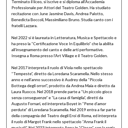
Terminato il liceo, si iscrive e si diploma all’Accademia
Professionale per Attori del Teatro Golden. Ha studiato
recitazione con June Jasmine Davis, Andrea Palotto,
Benedicta Boccoli, Massimiliano Bruno. Studia canto con i
fratelli Lazzara.
Nel 2022 si è laureata in Letteratura, Musica e Spettacolo e
ha preso la “Certificazione Voce In Equilibrio” che la abilita
all’insegnamento del canto e delle arti performative.
Insegna a Roma presso l’Art Village e il Teatro Golden.
Nel 2017 interpreta il ruolo di Viola nello spettacolo
“Tempeste”, diretto da Loredana Scaramella. Nello stesso
anno e nell’anno successivo è Audrey della “Piccola
Bottega degli orrori”, prodotto da Andrea Maia e diretto da
Laura Ruocco. Nel 2018 prende parte a “Un piccolo gioco
senza conseguenze” e “La casa di famiglia”, diretti da
Augusto Fornari, ed interpreta Boyet in “Pene d’amor
perdute” di Loredana Scaramella. Nel 2019 entra a far parte
della compagnia del Teatro degli Eroi di Roma, ed interpreta
il ruolo di Margot Frank nello spettacolo “Anna Frank il
musical!”. Nel 2023 interpreta Anna in “Closer”, con la regia