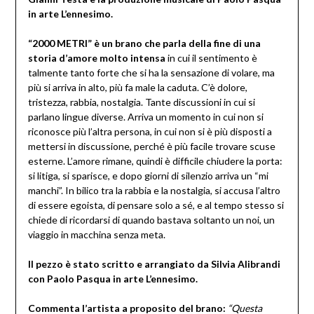
in arte L’ennesimo.
“2000 METRI” è un brano che parla della fine di una
storia d’amore molto intensa
in cui il sentimento è
talmente tanto forte che si ha la sensazione di volare, ma
più si arriva in alto, più fa male la caduta. C’è dolore,
tristezza, rabbia, nostalgia. Tante discussioni in cui si
parlano lingue diverse. Arriva un momento in cui non si
riconosce più l’altra persona, in cui non si è più disposti a
mettersi in discussione, perché è più facile trovare scuse
esterne. L’amore rimane, quindi è difficile chiudere la porta:
si litiga, si sparisce, e dopo giorni di silenzio arriva un “mi
manchi”. In bilico tra la rabbia e la nostalgia, si accusa l’altro
di essere egoista, di pensare solo a sé, e al tempo stesso si
chiede di ricordarsi di quando bastava soltanto un noi, un
viaggio in macchina senza meta.
Il pezzo è stato scritto e arrangiato da Silvia Alibrandi
con Paolo Pasqua in arte L’ennesimo.
Commenta l’artista a proposito del brano:
“
Questa