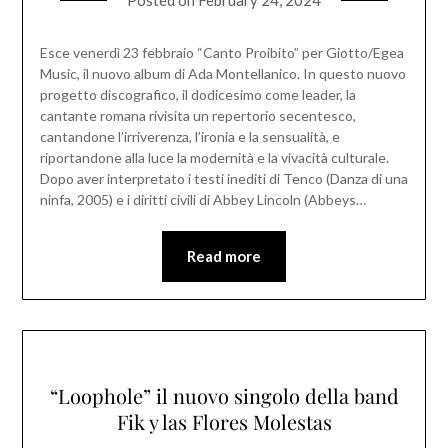
Posted on
February 24, 2024
Esce venerdì 23 febbraio “Canto Proibito” per Giotto/Egea
Music, il nuovo album di Ada Montellanico. In questo nuovo
progetto discografico, il dodicesimo come leader, la
cantante romana rivisita un repertorio secentesco,
cantandone l’irriverenza, l’ironia e la sensualità, e
riportandone alla luce la modernità e la vivacità culturale.
Dopo aver interpretato i testi inediti di Tenco (Danza di una
ninfa, 2005) e i diritti civili di Abbey Lincoln (Abbeys…
Read more
“Loophole” il nuovo singolo della band
Fik y las Flores Molestas