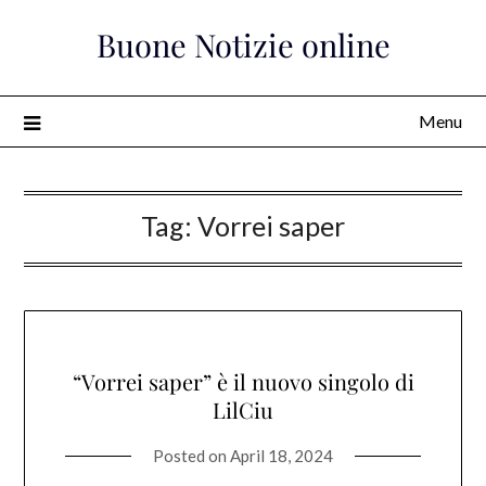
Skip
Buone Notizie online
to
content
Menu
Tag:
Vorrei saper
“Vorrei saper” è il nuovo singolo di
LilCiu
Posted on
April 18, 2024