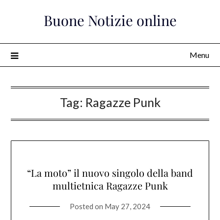
Skip
Buone Notizie online
to
content
Menu
Tag:
Ragazze Punk
“La moto” il nuovo singolo della band
multietnica Ragazze Punk
Posted on
May 27, 2024