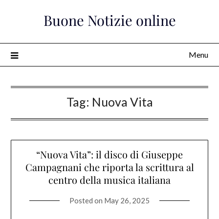
Skip
Buone Notizie online
to
content
Menu
Tag:
Nuova Vita
“Nuova Vita”: il disco di Giuseppe
Campagnani che riporta la scrittura al
centro della musica italiana
Posted on
May 26, 2025