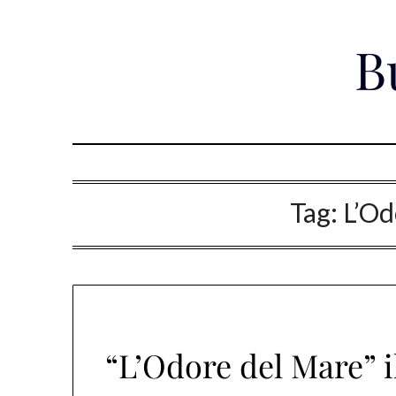
Skip
to
B
content
Tag:
L’Od
“L’Odore del Mare” i