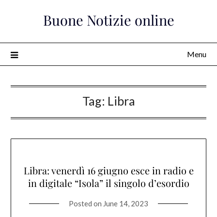
Skip
Buone Notizie online
to
content
Menu
Tag:
Libra
Libra: venerdì 16 giugno esce in radio e
in digitale “Isola” il singolo d’esordio
Posted on
June 14, 2023