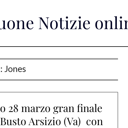
uone Notizie onli
g:
Jones
to 28 marzo gran finale
 Busto Arsizio (Va) con