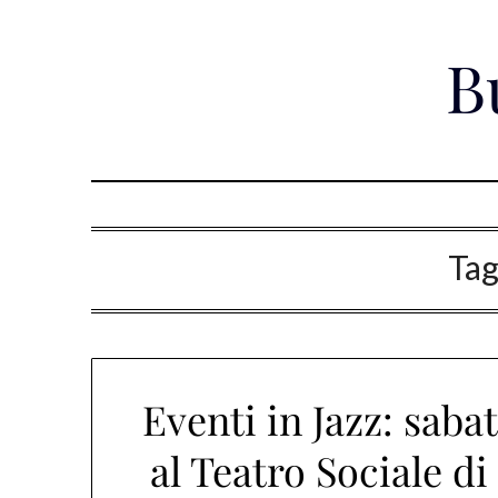
Skip
to
B
content
Ta
Eventi in Jazz: saba
al Teatro Sociale di