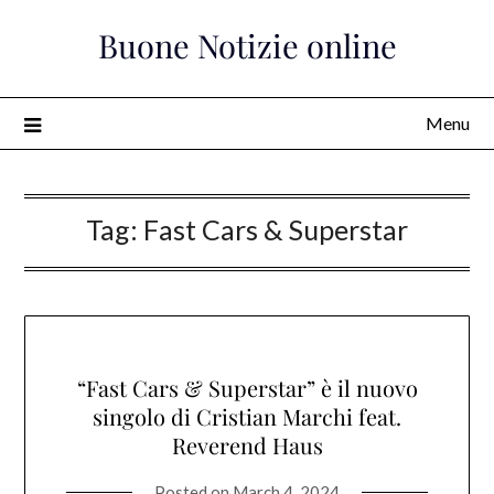
Skip
Buone Notizie online
to
content
Menu
Tag:
Fast Cars & Superstar
“Fast Cars & Superstar” è il nuovo
singolo di Cristian Marchi feat.
Reverend Haus
Posted on
March 4, 2024