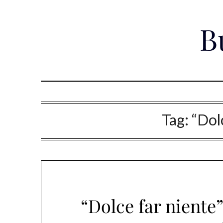
Skip
to
B
content
Tag:
“Dol
“Dolce far niente”