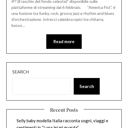
IF? (il raschio del fondo celeste)” disponibile sulle
piattaforme di streaming dal 6 febbraio. “America Fist”, è
una fusione tra funky, rock, groovy jazz e rhythm and blues
d’orchestrazione. Intrecci caleidoscopici tra chitarra,
basso…
Read more
SEARCH
Search
Recent Posts
Selly baby modella Italia racconta sogni, viaggi e
sentimenti in “Luna lei mi guarda”