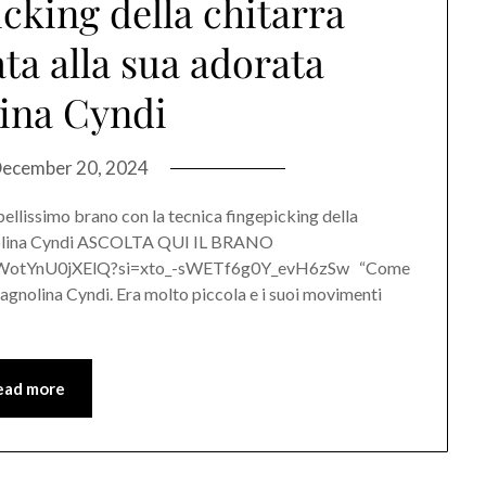
icking della chitarra
ta alla sua adorata
ina Cyndi
ecember 20, 2024
lissimo brano con la tecnica fingepicking della
agnolina Cyndi ASCOLTA QUI IL BRANO
MUWotYnU0jXElQ?si=xto_-sWETf6g0Y_evH6zSw “Come
 cagnolina Cyndi. Era molto piccola e i suoi movimenti
ead more