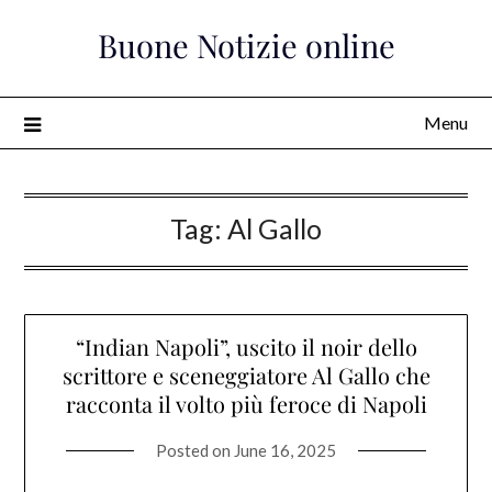
Skip
Buone Notizie online
to
content
Menu
Tag:
Al Gallo
“Indian Napoli”, uscito il noir dello
scrittore e sceneggiatore Al Gallo che
racconta il volto più feroce di Napoli
Posted on
June 16, 2025