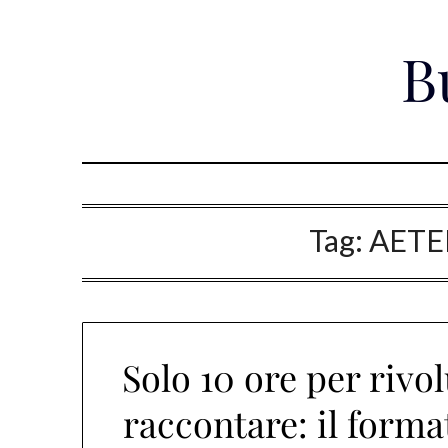
Skip
to
B
content
Tag:
AETE
Solo 10 ore per rivo
raccontare: il for