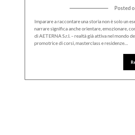
Posted 
Imparare a raccontare una storia non è solo un eser
narrare significa anche orientare, emozionare, 
di AETERNA S.r.l. – realtà già attiva nel mondo d
promotrice di corsi, masterclass e residenze…
R