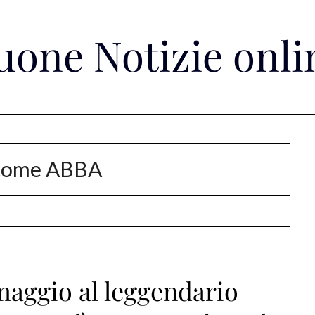
uone Notizie onli
come ABBA
aggio al leggendario