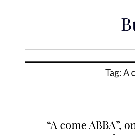
Skip
to
B
content
Tag:
A 
“A come ABBA”, om