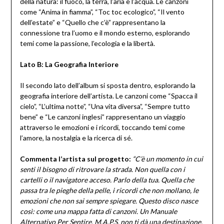
della natura: il fuoco, la terra, l’aria e l’acqua. Le canzoni
come “Anima in fiamma”, “Toc toc ecologico”, “Il vento
dell’estate” e “Quello che c’è” rappresentano la
connessione tra l’uomo e il mondo esterno, esplorando
temi come la passione, l’ecologia e la libertà.
Lato B: La Geografia Interiore
Il secondo lato dell’album si sposta dentro, esplorando la
geografia interiore dell’artista. Le canzoni come “Spacca il
cielo”, “L’ultima notte”, “Una vita diversa”, “Sempre tutto
bene” e “Le canzoni inglesi” rappresentano un viaggio
attraverso le emozioni e i ricordi, toccando temi come
l’amore, la nostalgia e la ricerca di sé.
Commenta l’artista sul progetto:
“C’è un momento in cui
senti il bisogno di ritrovare la strada. Non quella con i
cartelli o il navigatore acceso. Parlo della tua. Quella che
passa tra le pieghe della pelle, i ricordi che non mollano, le
emozioni che non sai sempre spiegare. Questo disco nasce
così: come una mappa fatta di canzoni. Un Manuale
Alternativo Per Sentire. M.A.P.S. non ti dà una destinazione.