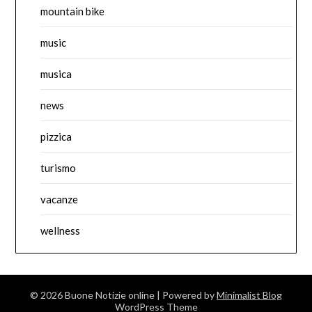
mountain bike
music
musica
news
pizzica
turismo
vacanze
wellness
© 2026 Buone Notizie online
| Powered by
Minimalist Blog
WordPress Theme