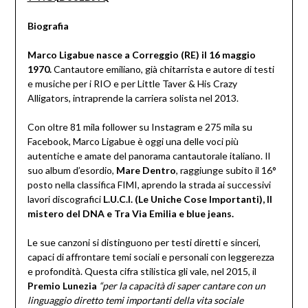
Biografia
Marco Ligabue nasce a Correggio (RE) il 16 maggio
1970.
Cantautore emiliano, già chitarrista e autore di testi
e musiche per i RIO e per Little Taver & His Crazy
Alligators, intraprende la carriera solista nel 2013.
Con oltre 81 mila follower su Instagram e 275 mila su
Facebook, Marco Ligabue è oggi una delle voci più
autentiche e amate del panorama cantautorale italiano. Il
suo album d’esordio,
Mare Dentro
, raggiunge subito il 16°
posto nella classifica FIMI, aprendo la strada ai successivi
lavori discografici
L.U.C.I. (Le Uniche Cose Importanti), Il
mistero del DNA e Tra Via Emilia e blue jeans.
Le sue canzoni si distinguono per testi diretti e sinceri,
capaci di affrontare temi sociali e personali con leggerezza
e profondità. Questa cifra stilistica gli vale, nel 2015, il
Premio Lunezia
“per la capacità di saper cantare con un
linguaggio diretto temi importanti della vita sociale