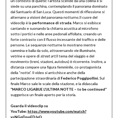
un contesto di quiete: l’artista scende da una collina e si
siede su una panchina, contemplando il panorama dominato
dal Santuario di San Luca. Questi momenti di riflessione si
alternano a visioni del panorama notturno.Il cuore del
videoclip è la
performance di strada
. Marco si esibisce
cantando e suonando la chitarra acustica al microfono
sotto i portici e nelle aree pedonali affollate, creando un
forte contrasto con il flusso incessante del traffico e delle
persone. Le sequenze notturne lo mostrano mentre
cammina e balla da solo, attraversando vie illuminate,
vetrine e opere di
street art
.Il tema del viaggio e del
movimento (treni, stazioni, autobus) è ricorrente. Inoltre, a
distanza compare una figura femminile, co-protagonista
della “notte”. Il video si arricchisce anche della
partecipazione straordinaria di
Federico Poggipollini.
Sul
finale Marco sale le scale della stazione, e la didascalia
“MARCO LIGABUE L’ULTIMA NOTTE – to be continued”
suggerisce un finale aperto per la storia.
Guarda il videoclip su
YouTube:
https://www.youtube.com/watch?
v=NGqDooEDJvQ