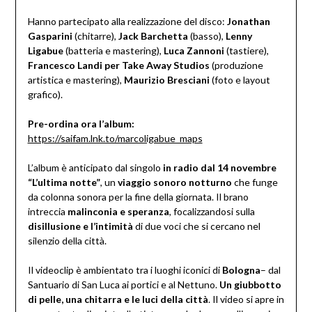
Hanno partecipato alla realizzazione del disco:
Jonathan
Gasparini
(chitarre),
Jack Barchetta
(basso),
Lenny
Ligabue
(batteria e mastering),
Luca Zannoni
(tastiere),
Francesco Landi per Take Away Studios
(produzione
artistica e mastering),
Maurizio Bresciani
(foto e layout
grafico).
Pre-ordina ora l’album:
https://saifam.lnk.to/marcoligabue_maps
L’album è anticipato dal singolo
in radio dal 14 novembre
“L’ultima notte”
, un
viaggio sonoro notturno
che funge
da colonna sonora per la fine della giornata. Il brano
intreccia
malinconia e speranza
, focalizzandosi sulla
disillusione e l’intimità
di due voci che si cercano nel
silenzio della città.
Il videoclip è ambientato tra i luoghi iconici di
Bologna
– dal
Santuario di San Luca ai portici e al Nettuno.
Un giubbotto
di pelle, una chitarra e le luci della città
. Il video si apre in