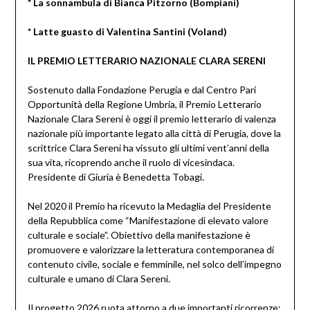
* La sonnambula di Bianca Pitzorno (Bompiani)
* Latte guasto di Valentina Santini (Voland)
IL PREMIO LETTERARIO NAZIONALE CLARA SERENI
Sostenuto dalla Fondazione Perugia e dal Centro Pari
Opportunità della Regione Umbria, il Premio Letterario
Nazionale Clara Sereni è oggi il premio letterario di valenza
nazionale più importante legato alla città di Perugia, dove la
scrittrice Clara Sereni ha vissuto gli ultimi vent’anni della
sua vita, ricoprendo anche il ruolo di vicesindaca.
Presidente di Giuria è Benedetta Tobagi.
Nel 2020 il Premio ha ricevuto la Medaglia del Presidente
della Repubblica come “Manifestazione di elevato valore
culturale e sociale”. Obiettivo della manifestazione è
promuovere e valorizzare la letteratura contemporanea di
contenuto civile, sociale e femminile, nel solco dell’impegno
culturale e umano di Clara Sereni.
Il progetto 2026 ruota attorno a due importanti ricorrenze: