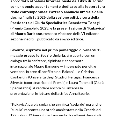
approdato al Salone Internazionale del Libro di Torino
con un doppio appuntamento dedicato alla letteratura
civile contemporanea: l’atteso annuncio ufficiale della
decina finalista 2026 della sezione editi, a cura della
Presidente di Giuria Specialistica Benedetta Tobagi
(Premio Campiello 2023) e
la presentazione di “Kukavica”
di Mauro Barisone
, romanzo vincitore della VI edizione –
sezione inediti – pubblicato da ali&no editrice.
L’evento, ospitato nel primo pomeriggio di venerdì 15
maggio presso lo Spazio Umbria
, si è aperto con un
dialogo tra lo scrittore, alpinista e cooperante
internazionale Mauro Barisone — impegnato per oltre
vent’anni in aree di conflitto nei Balcani — e Cristina
Costantini (Università degli Studi di Perugia), Francesca
Silvestri (coordinatrice del Premio) e Laura Taramelli (Giuria
Specialistica). A rendere ancora più intensa la
presentazione, le letture dell’attrice Anna Boario.
“Kukavica”, parola serba che significa “codardo”, ma anche
“cuculo”, racconta una storia ambientata nella Croazia del
1995, dopo l’Operazione Tempesta, tra villaggi devastati,